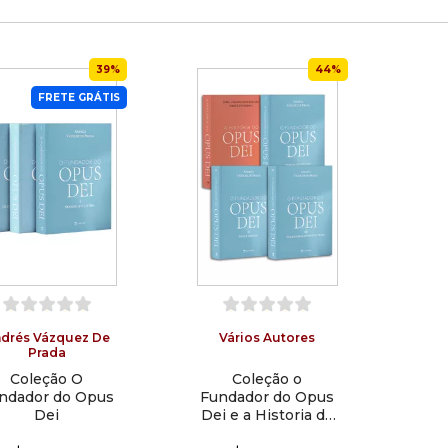
39%
44%
FRETE GRÁTIS
drés Vázquez De
Vários Autores
Prada
Coleção O
Coleção o
ndador do Opus
Fundador do Opus
Dei
Dei e a Historia do
Opus Dei - Capa