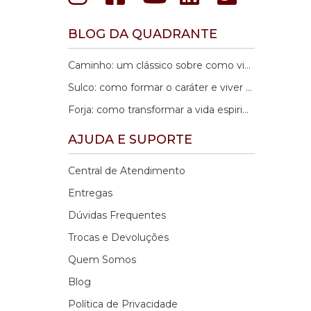
BLOG DA QUADRANTE
Caminho: um clássico sobre como viver a fé no cotidiano
Sulco: como formar o caráter e viver a fé com coerência no cotidiano
Forja: como transformar a vida espiritual e alcançar maturidade interior
AJUDA E SUPORTE
Central de Atendimento
Entregas
Dúvidas Frequentes
Trocas e Devoluções
Quem Somos
Blog
Política de Privacidade