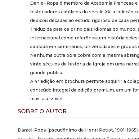
Daniel-Rops é membro da Academia Francesa e
historiadores católicos do século XX: a coleção 
dedicou décadas ao estudo rigoroso de cada per
Traduzida para os principais idiomas do mundo,
internacional como referência em história eclesi
adotada em seminários, universidades e grupos
Nenhuma outra obra cobre com a mesma abrangên
vinte séculos de história da Igreja em uma narrat
grande público
A 4ª edição em brochura permite adquirir a co
conteúdo integral da edição premium, em um for
mais acessível
SOBRE O AUTOR
Daniel-Rops (pseudônimo de Henri Petiot, 1901-1965) f
ensaísta francês, membro da Academia Francesa e um