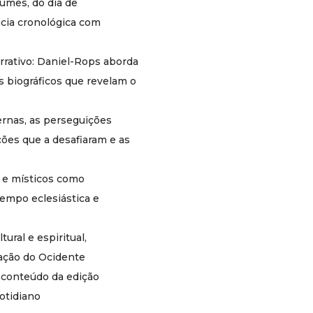
crises internas, as perseguições sofridas, as
lumes, do dia de
reformas que a renovaram, as revoluções
cia cronológica com
que a desafiaram e as vitórias que a
sustentaram
Santos, papas, heréticos, reformadores,
arrativo: Daniel-Rops aborda
mártires e místicos como protagonistas
s biográficos que revelam o
de uma história que é ao mesmo tempo
eclesiástica e civilizacional
Uma perspectiva que articula história
ternas, as perseguições
política, cultural e espiritual, mostrando a
ções que a desafiaram e as
Igreja como agente central da formação
do Ocidente
Texto integral da 4ª edição em brochura,
s e místicos como
mesmo conteúdo da edição premium,
empo eclesiástica e
em formato prático para leitura e uso
cotidiano
tural e espiritual,
Para quem é indicado
ação do Ocidente
Leitores com interesse em história do
 conteúdo da edição
Ocidente que querem entender o papel
central da Igreja na formação da civilização
otidiano
europeia e americana