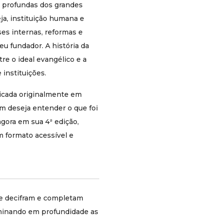
coleção em um formato acessível e prático para
es profundas dos grandes
leitura cotidiana.
ja, instituição humana e
Descrição original
es internas, reformas e
A coleção História da Igreja de Cristo oferece
eu fundador. A história da
luzes que decifram e completam muitas vezes
tre o ideal evangélico e a
os fenômenos históricos universais, iluminando
em profundidade as raízes secretas do agir e do
instituições.
acontecer humano. Daniel-Rops, da Academia
Francesa, nesta obra composta de dez volumes
licada originalmente em
e já traduzida para os principais idiomas do
em deseja entender o que foi
mundo, apresenta-nos a vida da Igreja desde o
agora em sua 4ª edição,
dia da sua fundação até os tempos atuais. A
História da Igreja de Cristo não é uma obra
 formato acessível e
dirigida apenas a especialistas, mas a todo o
leitor que vê na História uma fonte de
aprendizado e de conhecimento profundo da
alma humana. O estilo amável, que se detém
com gosto no episódico e no biográfico, ao
mesmo tempo em que revela os traços
que decifram e completam
principais de cada época, facilita a compreensão
uminando em profundidade as
dessa Instituição única, ponto de referência de