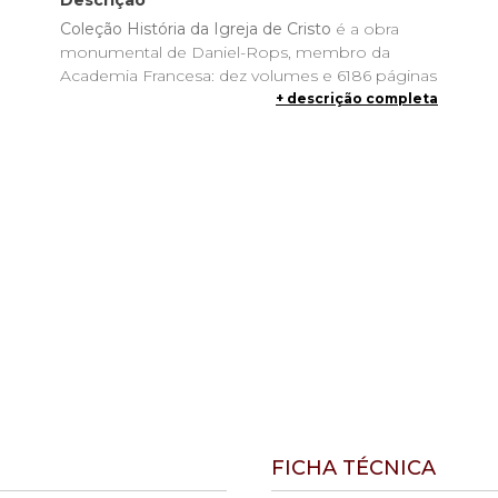
Descrição
Coleção História da Igreja de Cristo
é a obra
monumental de Daniel-Rops, membro da
Academia Francesa: dez volumes e 6186 páginas
que narram a vida da Igreja desde o dia de
+ descrição completa
Pentecostes até o século XX. Esta é a 4ª edição
em brochura, formato 16 x 23 cm, pela Editora
Quadrante.
Sobre a coleção
Durante mais de uma década, o historiador
Henri Petiot, que assinava como Daniel-Rops,
dedicou-se a uma tarefa singular: narrar a história
completa da Igreja Católica para o leitor
inteligente e curioso, mas não necessariamente
especialista em teologia ou história eclesiástica.
O resultado foi a coleção
História da Igreja de
Cristo
, em dez volumes, considerada até hoje a
mais completa e acessível narração da história
da Igreja já escrita em linguagem não técnica.
FICHA TÉCNICA
A obra não é um catálogo de papas e concílios.