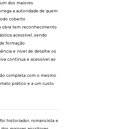
estudo rigoroso de cada período coberto
 um dos maiores
Traduzida para os principais idiomas do
carrega a autoridade de quem
mundo, a obra tem reconhecimento
íodo coberto
internacional como referência em história
eclesiástica acessível, sendo adotada em
 a obra tem reconhecimento
seminários, universidades e grupos de
ástica acessível, sendo
formação
 de formação
Nenhuma outra obra cobre com a mesma
abrangência e nível de detalhe os vinte
cia e nível de detalhe os
séculos de história da Igreja em uma
iva contínua e acessível ao
narrativa contínua e acessível ao grande
público
A 4ª edição em brochura permite adquirir
leção completa com o mesmo
a coleção completa com o mesmo
mato prático e a um custo
conteúdo integral da edição premium, em
um formato prático e a um custo mais
acessível
Sobre o autor
Daniel-Rops (pseudônimo de Henri Petiot, 1901-
oi historiador, romancista e
1965) foi historiador, romancista e ensaísta
francês, membro da Academia Francesa e um
 dos maiores escritores