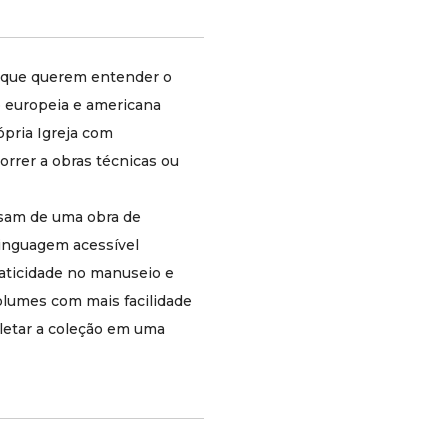
Católicos que desejam conhecer a história
da própria Igreja com abrangência e
prazer de leitura, sem precisar recorrer a
e que querem entender o
obras técnicas ou acadêmicas
Professores, formadores e sacerdotes que
ão europeia e americana
precisam de uma obra de referência sólida
ópria Igreja com
sobre história eclesiástica em linguagem
orrer a obras técnicas ou
acessível
Leitores que preferem a edição brochura
pela praticidade no manuseio e pela
isam de uma obra de
possibilidade de anotar ou transportar os
 linguagem acessível
volumes com mais facilidade
Quem já leu algum volume avulso e
raticidade no manuseio e
deseja completar a coleção em uma
volumes com mais facilidade
edição uniforme a um custo mais acessível
letar a coleção em uma
Por que adquirir esta coleção?
Daniel-Rops é membro da Academia
Francesa e um dos maiores historiadores
católicos do século XX: a coleção carrega
a autoridade de quem dedicou décadas ao