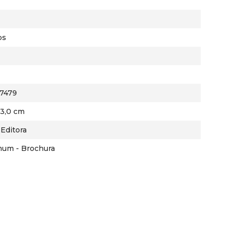
ps
7479
23,0 cm
Editora
mum - Brochura