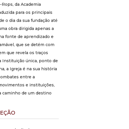
toda a evolução humana. Instituição divina, a
l-Rops, da Academia
Igreja é na sua história um painel fascinante da
duzida para os principais
luta entre Jacó e o Anjo, dos combates entre a
de o dia da sua fundação até
mensagem de Deus e a sua encarnação em
homens, movimentos e instituições, com o seu
 uma obra dirigida apenas a
cortejo de vitórias e derrotas, mas sempre a
uma fonte de aprendizado e
caminho de um destino situado para além deste
 amável, que se detém com
mundo.
em que revela os traços
O que você vai encontrar nesta coleção
 Instituição única, ponto de
A história completa da Igreja Católica em
a, a Igreja é na sua história
dez volumes, do dia de Pentecostes até o
século XX, narrada em sequência
 combates entre a
cronológica com profundidade e
vimentos e instituições,
coerência
 a caminho de um destino
A combinação rara de rigor histórico e
talento narrativo: Daniel-Rops aborda
desde grandes concílios e reformas até
episódios biográficos que revelam o
LEÇÃO
espírito de cada época
A Igreja vista de dentro e de fora: suas