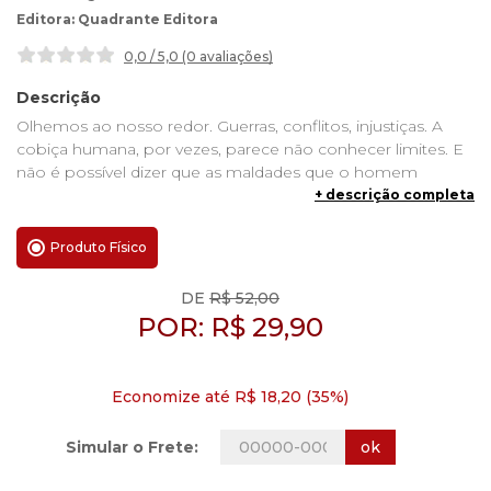
Quadrante Editora
0,0 / 5,0 (0 avaliações
)
Descrição
Olhemos ao nosso redor. Guerras, conflitos, injustiças. A
cobiça humana, por vezes, parece não conhecer limites. E
não é possível dizer que as maldades que o homem
comete são todas inocentes, frutos da ignorância. Ainda
+ descrição completa
assim, quando da maior crueldade já perpetrada, o próprio
Cristo exclama do alto da Cruz: “Pai, perdoa-lhes, porque
Produto Físico
não sabem o que fazem!” Como pode? Ao que
exatamente se referia o Filho de Deus encarnado quando
DE
R$ 52,00
mencionou essa ignorância da parte dos homens? Este
POR:
R$
29,90
instigante livrinho explora a cegueira humana segundo um
ponto de vista diferente — e consegue até achar motivos,
nela, para darmos ações de graças.
Economize até R$ 18,20 (35%)
ok
Simular o Frete: