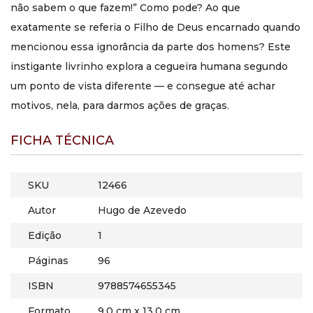
não sabem o que fazem!” Como pode? Ao que
exatamente se referia o Filho de Deus encarnado quando
mencionou essa ignorância da parte dos homens? Este
instigante livrinho explora a cegueira humana segundo
um ponto de vista diferente — e consegue até achar
motivos, nela, para darmos ações de graças.
FICHA TÉCNICA
SKU
12466
Autor
Hugo de Azevedo
Edição
1
Páginas
96
ISBN
9788574655345
Formato
9,0 cm x 13,0 cm