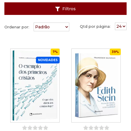
Filtros
Qtd por página:
Ordenar por:
7%
39%
NOVIDADES