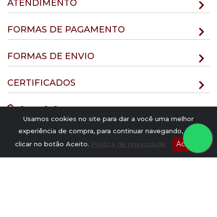
ATENDIMENTO
FORMAS DE PAGAMENTO
FORMAS DE ENVIO
CERTIFICADOS
Usamos cookies no site para dar a você uma melhor
experiência de compra, para continuar navegando, é só
Aceito
clicar no botão Aceito.
Política de privacidade
Preços, produtos e condições de pagamento válidos
exclusivamente para compras efetuadas no site, não valendo
necessariamente para a loja física e televendas, sujeitos a alteração
sem aviso prévio. Ofertas válidas durante o dia de hoje ou enquanto