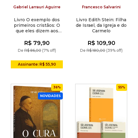
Gabriel Larrauri Aguirre
Francesco Salvarini
Livro O exemplo dos
Livro Edith Stein: Filha
primeiros cristãos: O
de Israel, da Igreja e do
que eles dizem aos
Carmelo
cristãos hoje?
R$ 79,90
R$ 109,90
De
R$ 86,00
(7% off)
De
R$ 180,00
(39% off)
Assinante: R$ 55,90
36%
55%
NOVIDADES