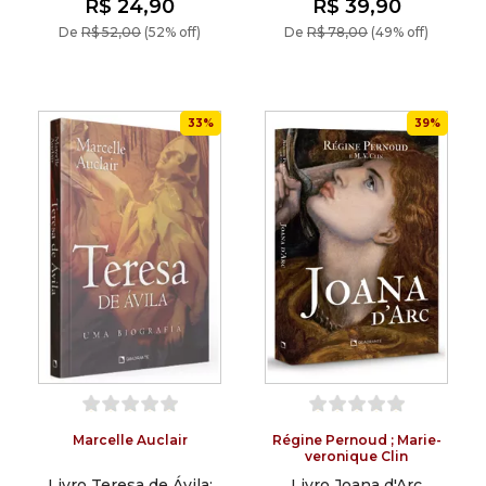
R$ 24,90
R$ 39,90
De
R$ 52,00
(52% off)
De
R$ 78,00
(49% off)
33%
39%
Marcelle Auclair
Régine Pernoud ; Marie-
veronique Clin
Livro Teresa de Ávila:
Livro Joana d'Arc