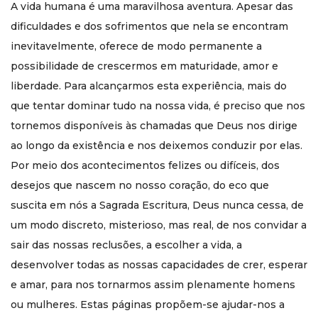
A vida humana é uma maravilhosa aventura. Apesar das
Jacques Philippe é membro da Communauté des
Béatitudes, em que desempenhou importantes
dificuldades e dos sofrimentos que nela se encontram
responsabilidades, entre elas as de conselheiro geral,
inevitavelmente, oferece de modo permanente a
responsável pelos sacerdotes e seminaristas e pela
possibilidade de crescermos em maturidade, amor e
formação dos pregadores. Ordenado sacerdote em 1985,
prega retiros na França e em outros países.
liberdade. Para alcançarmos esta experiência, mais do
que tentar dominar tudo na nossa vida, é preciso que nos
Perguntas frequentes
tornemos disponíveis às chamadas que Deus nos dirige
Sobre o que é este livro?
ao longo da existência e nos deixemos conduzir por elas.
O livro trata da vida humana como caminho de
Por meio dos acontecimentos felizes ou difíceis, dos
crescimento em maturidade, amor e liberdade. Jacques
desejos que nascem no nosso coração, do eco que
Philippe mostra como Deus chama cada pessoa ao longo
da existência e como acolher esses chamados com mais
suscita em nós a Sagrada Escritura, Deus nunca cessa, de
abertura e profundidade.
um modo discreto, misterioso, mas real, de nos convidar a
Para quem esta obra é
sair das nossas reclusões, a escolher a vida, a
indicada?
desenvolver todas as nossas capacidades de crer, esperar
e amar, para nos tornarmos assim plenamente homens
É indicada para leitores que desejam aprofundar a vida
ou mulheres. Estas páginas propõem-se ajudar-nos a
interior, amadurecer espiritualmente e compreender