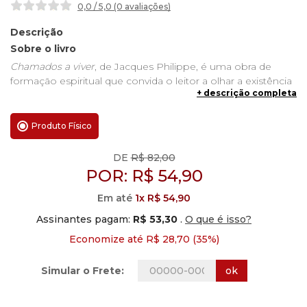
0,0 / 5,0 (0 avaliações
)
Descrição
Sobre o livro
Chamados a viver
, de Jacques Philippe, é uma obra de
formação espiritual que convida o leitor a olhar a existência
+ descrição completa
humana como vocação, caminho e resposta. Em vez de
propor uma vida centrada no controle absoluto das
circunstâncias, o livro mostra que a maturidade cristã cresce
Produto Físico
quando aprendemos a reconhecer e acolher os chamados
discretos, mas reais, que Deus nos dirige ao longo da vida.
DE
R$ 82,00
POR:
R$
54,90
Este livro é especialmente valioso para quem deseja
compreender melhor como a liberdade, o amor, a
Em até
1x R$ 54,90
esperança e a fé se desenvolvem no interior da experiência
Assinantes pagam:
R$ 53,30
.
O que é isso?
humana concreta. Com a clareza pastoral característica de
Jacques Philippe, a obra ajuda o leitor a perceber que os
Economize até R$ 28,70 (35%)
acontecimentos felizes ou difíceis, os desejos do coração e
a própria Palavra de Deus podem tornar-se lugar de
ok
Simular o Frete:
encontro com um chamado que conduz à plenitude da
vida cristã.