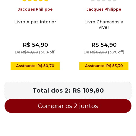
O diferencial desta obra está em mostrar que viver bem não
significa dominar tudo, mas aprender a responder com
Jacques Philippe
Jacques Philippe
liberdade ao que Deus vai suscitando no caminho. Jacques
Livro A paz interior
Livro Chamados a
Philippe ajuda o leitor a interpretar a própria existência não
viver
como sequência aleatória de fatos, mas como espaço de
crescimento, discernimento e resposta. Isso dá ao livro
uma força especial para quem atravessa perguntas sobre
R$ 54,90
R$ 54,90
rumo, decisões, amadurecimento interior e sentido da
De
R$ 78,00
(30% off)
De
R$ 82,00
(33% off)
própria história.
Dentro do catálogo da Quadrante,
Chamados a viver
se
Assinante: R$ 50,70
Assinante: R$ 53,30
insere entre as obras de vida interior que unem
profundidade espiritual e aplicação concreta. É uma leitura
especialmente adequada para quem deseja amadurecer na
Total dos 2:
R$ 109,80
fé, lidar melhor com sofrimentos e desafios, e
compreender como a ação de Deus se manifesta de
modo discreto no cotidiano. A obra oferece uma visão
Comprar os 2 juntos
esperançosa e realista da condição humana, sem
ingenuidade, mas também sem pessimismo.
O leitor encontrará aqui uma leitura útil para oração, exame
pessoal, acompanhamento espiritual e formação contínua.