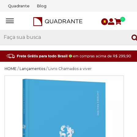
Quadrante
Blog
0
HOME
/
Lançamentos
/ Livro Chamados a viver