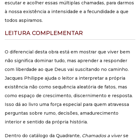
escutar e acolher essas múltiplas chamadas, para darmos
melhor como responder aos chamados de Deus nas
circunstâncias concretas da vida.
à nossa existência a intensidade e a fecundidade a que
todos aspiramos.
Este livro é introdutório ou
mais aprofundado?
LEITURA COMPLEMENTAR
Pelos dados disponíveis, trata-se de uma obra acessível na
linguagem e rica em conteúdo espiritual. Pode ser lida
O diferencial desta obra está em mostrar que viver bem
tanto por quem está começando uma formação mais séria
não significa dominar tudo, mas aprender a responder
quanto por quem deseja aprofundar uma caminhada já
com liberdade ao que Deus vai suscitando no caminho.
iniciada.
Jacques Philippe ajuda o leitor a interpretar a própria
Qual é o diferencial desta
existência não como sequência aleatória de fatos, mas
obra?
como espaço de crescimento, discernimento e resposta.
Isso dá ao livro uma força especial para quem atravessa
Seu diferencial está em mostrar que a vida espiritual não
consiste em controlar tudo, mas em escutar, discernir e
perguntas sobre rumo, decisões, amadurecimento
acolher os chamados de Deus no meio dos
interior e sentido da própria história.
acontecimentos concretos, dos desejos interiores e da
Palavra de Deus.
Dentro do catálogo da Quadrante,
Chamados a viver
se