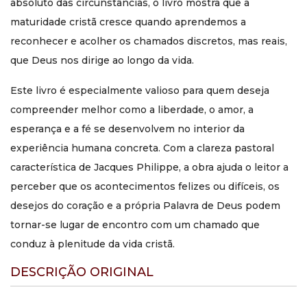
absoluto das circunstâncias, o livro mostra que a
Para pessoas que buscam compreender melhor os
chamados de Deus na vida cotidiana.
maturidade cristã cresce quando aprendemos a
Para retiros, acompanhamento espiritual e grupos de
reconhecer e acolher os chamados discretos, mas reais,
formação.
que Deus nos dirige ao longo da vida.
Para leitores que procuram uma obra acessível e
profunda de Jacques Philippe.
Este livro é especialmente valioso para quem deseja
Informações do livro
compreender melhor como a liberdade, o amor, a
Título: Chamados a viver
esperança e a fé se desenvolvem no interior da
Autor: Jacques Philippe
Editora: Quadrante Editora
experiência humana concreta. Com a clareza pastoral
ISBN: 9788574656779
característica de Jacques Philippe, a obra ajuda o leitor a
Páginas: 160
perceber que os acontecimentos felizes ou difíceis, os
Edição: 3
Formato: 14,0 cm x 21,0 cm
desejos do coração e a própria Palavra de Deus podem
Capa: Mole - Comum - Brochura
tornar-se lugar de encontro com um chamado que
Categorias: Vida Interior, Formação Espiritual, Trilhas
conduz à plenitude da vida cristã.
de Formação
Palavras-chave: vida interior, amor, viver, liberdade,
DESCRIÇÃO ORIGINAL
maturidade
Sobre o autor