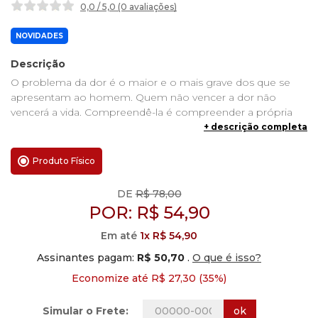
0,0 / 5,0 (0 avaliações
)
NOVIDADES
Descrição
O problema da dor é o maior e o mais grave dos que se
apresentam ao homem. Quem não vencer a dor não
vencerá a vida. Compreendê-la é compreender a própria
vida. “O problema da dor é a pedra de toque de toda a
+ descrição completa
filosofia” — e, podemos mesmo acrescentar, de cada
homem. Ora, é somente por meio da Revelação divina que
Produto Físico
podemos conhecer a origem, o sentido e a finalidade da
dor, pois nem a ciência nem a experiência de vida bastam
DE
R$ 78,00
para explicá-la. Estas homilias do sacerdote alemão Richard
POR:
R$
54,90
Gräf foram pronunciadas durante a Segunda Guerra
mundial, em plena imersão no sofrimento. O autor é capaz
Em até
1x R$ 54,90
de nos mostrar que, unida à Cruz de Cristo, a dor não é uma
Assinantes pagam:
R$ 50,70
.
O que é isso?
realidade sombria: é a outra face do amor.
Economize até R$ 27,30 (35%)
ok
Simular o Frete: