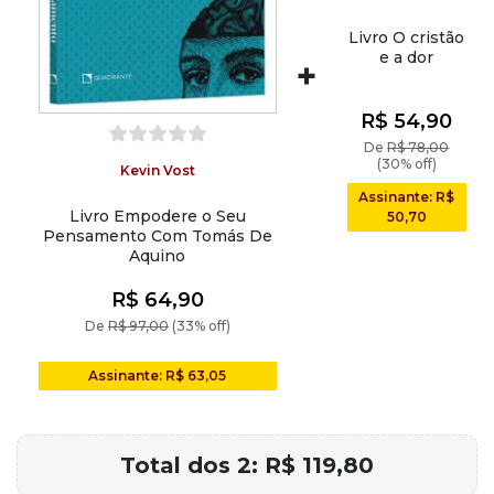
Livro O cristão
e a dor
+
R$ 54,90
De
R$ 78,00
(30% off)
Kevin Vost
Assinante: R$
Livro Empodere o Seu
50,70
Pensamento Com Tomás De
Aquino
R$ 64,90
De
R$ 97,00
(33% off)
Assinante: R$ 63,05
Total dos 2:
R$ 119,80