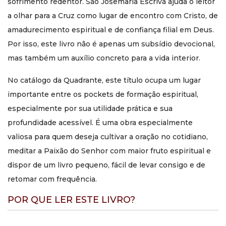
sofrimento redentor. São Josemaria Escrivá ajuda o leitor
a meditação da Paixão de Cristo.
a olhar para a Cruz como lugar de encontro com Cristo, de
Este livro é mais devocional
amadurecimento espiritual e de confiança filial em Deus.
ou mais formativo?
Por isso, este livro não é apenas um subsídio devocional,
mas também um auxílio concreto para a vida interior.
As duas dimensões estão presentes. Trata-se de uma obra
claramente devocional, mas com forte valor formativo, pois
ajuda a compreender a Cruz em sua profundidade cristã e a
No catálogo da Quadrante, este título ocupa um lugar
tirar frutos concretos para a vida espiritual.
importante entre os pockets de formação espiritual,
É um livro adequado apenas
especialmente por sua utilidade prática e sua
profundidade acessível. É uma obra especialmente
para a Quaresma?
valiosa para quem deseja cultivar a oração no cotidiano,
Não. Embora seja especialmente oportuno no tempo da
meditar a Paixão do Senhor com maior fruto espiritual e
Quaresma, o livro pode ser usado durante todo o ano
dispor de um livro pequeno, fácil de levar consigo e de
como apoio à oração, à meditação e à contemplação da
Paixão do Senhor.
retomar com frequência.
Qual é o diferencial desta
POR QUE LER ESTE LIVRO?
obra?