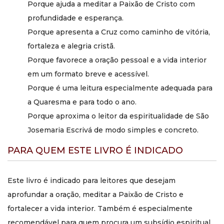
Porque ajuda a meditar a Paixão de Cristo com
Seu diferencial está em apresentar a Via Sacra de modo
profundidade e esperança.
profundamente espiritual e esperançoso, mostrando que a
Paixão de Cristo é também caminho de vitória, alegria cristã
Porque apresenta a Cruz como caminho de vitória,
e confiança em Deus.
fortaleza e alegria cristã.
O formato pocket faz
Porque favorece a oração pessoal e a vida interior
diferença no uso do livro?
em um formato breve e acessível.
Porque é uma leitura especialmente adequada para
Sim. O formato pequeno favorece levar o livro consigo,
a Quaresma e para todo o ano.
utilizá-lo em momentos de oração ao longo do dia e
retomá-lo com facilidade em capelas, retiros e tempos de
Porque aproxima o leitor da espiritualidade de São
recolhimento.
Josemaria Escrivá de modo simples e concreto.
Quantas páginas tem esta
PARA QUEM ESTE LIVRO É INDICADO
edição?
Este livro é indicado para leitores que desejam
Esta edição tem 96 páginas.
aprofundar a oração, meditar a Paixão de Cristo e
O livro é indicado para leitura
fortalecer a vida interior. Também é especialmente
pessoal ou para presentear?
recomendável para quem procura um subsídio espiritual