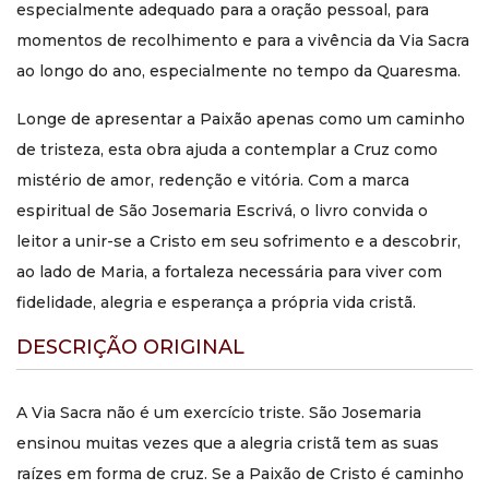
Autor: Josemaria Escrivá
especialmente adequado para a oração pessoal, para
Editora: Quadrante Editora
momentos de recolhimento e para a vivência da Via Sacra
ISBN: 9786589820345
Páginas: 96
ao longo do ano, especialmente no tempo da Quaresma.
Edição: 10
Formato: 9,0 cm x 13,0 cm
Longe de apresentar a Paixão apenas como um caminho
Tipo de livro: Mole - Comum - Brochura
de tristeza, esta obra ajuda a contemplar a Cruz como
Categoria: Paixão de Cristo; Via Sacra; Doutrina;
mistério de amor, redenção e vitória. Com a marca
Josemaria Escriva; Natal
Trilha de formação: Formação Espiritual
espiritual de São Josemaria Escrivá, o livro convida o
Coleção: Coleção São Josemaria Escrivá
leitor a unir-se a Cristo em seu sofrimento e a descobrir,
Sobre o autor
ao lado de Maria, a fortaleza necessária para viver com
São Josemaria Escrivá nasceu em Barbastro, na Espanha,
fidelidade, alegria e esperança a própria vida cristã.
em 9 de janeiro de 1902. Em 1918 começou os estudos
eclesiásticos no Seminário de Logroño, prosseguindo-os
DESCRIÇÃO ORIGINAL
depois no de São Francisco de Paula, em Saragoça. Entre
1923 e 1927 estudou também Direito Civil na Universidade
de Saragoça. Recebeu a ordenação sacerdotal em 25 de
A Via Sacra não é um exercício triste. São Josemaria
março de 1925 e iniciou o seu ministério sacerdotal na
ensinou muitas vezes que a alegria cristã tem as suas
paróquia de Perdiguera, continuando-o depois em
raízes em forma de cruz. Se a Paixão de Cristo é caminho
Saragoça.