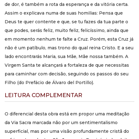
de dor, é também a rota da esperança e da vitória certa.
Na primavera de 1927 mudou-se para Madri, onde realizou
Assim o explicava numa de suas homilias: Pensa que
intenso trabalho sacerdotal em diversos ambientes,
Deus te quer contente e que, se tu fazes da tua parte o
dedicando especial atenção aos pobres e doentes.
Exerceu também a função de capelão do Patronato dos
que podes, serás feliz, muito feliz, felicíssimo, ainda que
Enfermos e foi professor em uma academia universitária,
em momento nenhum te falte a Cruz. Porém, esta Cruz já
enquanto fazia o doutorado em Direito Civil.
não é um patíbulo, mas trono do qual reina Cristo. E a seu
Perguntas frequentes
lado encontrarás Maria, sua Mãe, Mãe nossa também. A
Sobre o que é este livro?
Virgem Santa te alcançará a fortaleza de que necessitas
Este livro é uma Via Sacra para meditar os passos da Paixão
para caminhar com decisão, seguindo os passos do seu
de Cristo à luz da espiritualidade de São Josemaria Escrivá.
Filho (do Prefácio de Álvaro del Portillo).
A obra ajuda o leitor a contemplar a Cruz com fé, esperança
e amor.
LEITURA COMPLEMENTAR
Para quem esta obra é
O diferencial desta obra está em propor uma meditação
indicada?
da Via Sacra marcada não por um sentimentalismo
Ela é indicada para quem deseja rezar melhor, aprofundar a
superficial, mas por uma visão profundamente cristã do
vida interior e ter um apoio espiritual breve e acessível para