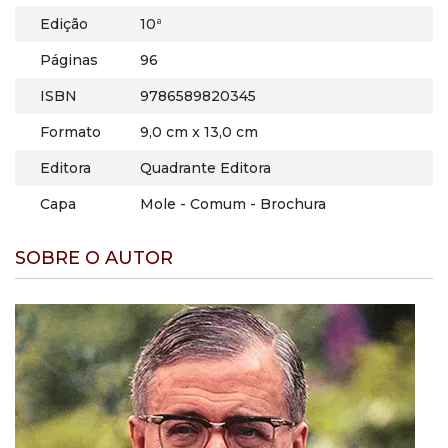
Edição
10ª
Páginas
96
ISBN
9786589820345
Formato
9,0 cm x 13,0 cm
Editora
Quadrante Editora
Capa
Mole - Comum - Brochura
SOBRE O AUTOR