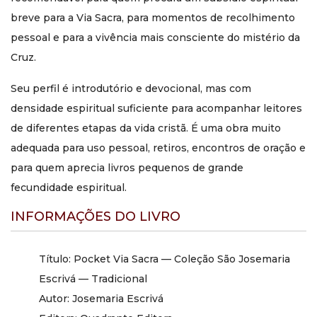
breve para a Via Sacra, para momentos de recolhimento
As duas possibilidades são muito adequadas. É uma obra
muito útil para a oração pessoal e também uma boa
pessoal e para a vivência mais consciente do mistério da
opção de presente para quem valoriza livros espirituais
Cruz.
breves e profundos.
Continue sua formação com a Quadrante
Seu perfil é introdutório e devocional, mas com
Conheça
Pocket Via Sacra — Coleção São Josemaria
densidade espiritual suficiente para acompanhar leitores
Escrivá — Tradicional
e aprofunde sua oração com uma
de diferentes etapas da vida cristã. É uma obra muito
meditação breve, sólida e espiritualmente fecunda sobre a
adequada para uso pessoal, retiros, encontros de oração e
Paixão de Cristo.
para quem aprecia livros pequenos de grande
Pocket Via Sacra — Coleção São Josemaria Escrivá —
fecundidade espiritual.
Tradicional
é uma obra breve e profundamente espiritual
para acompanhar a meditação da Paixão de Cristo com
INFORMAÇÕES DO LIVRO
recolhimento, esperança e sentido cristão da Cruz. Nesta
edição em formato pocket, o leitor encontra um texto
especialmente adequado para a oração pessoal, para
Título: Pocket Via Sacra — Coleção São Josemaria
momentos de recolhimento e para a vivência da Via Sacra
Escrivá — Tradicional
ao longo do ano, especialmente no tempo da Quaresma.
Autor: Josemaria Escrivá