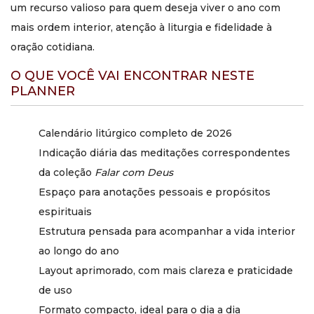
propósitos, frutos da oração e acompanhar o ritmo
um recurso valioso para quem deseja viver o ano com
litúrgico da Igreja.
mais ordem interior, atenção à liturgia e fidelidade à
O que mudou nesta edição
oração cotidiana.
de 2026?
O QUE VOCÊ VAI ENCONTRAR NESTE
PLANNER
A edição de 2026 traz atualização completa do calendário
litúrgico, indicação revisada das meditações
correspondentes, layout aprimorado e mais espaço para
Calendário litúrgico completo de 2026
anotações pessoais.
Indicação diária das meditações correspondentes
É um bom presente de fim
da coleção
Falar com Deus
de ano?
Espaço para anotações pessoais e propósitos
espirituais
Sim. O planner é uma excelente opção de presente para
quem deseja começar o novo ano com mais profundidade
Estrutura pensada para acompanhar a vida interior
espiritual, organização interior e constância na oração.
ao longo do ano
O planner serve apenas para
Layout aprimorado, com mais clareza e praticidade
de uso
leitores mais experientes?
Formato compacto, ideal para o dia a dia