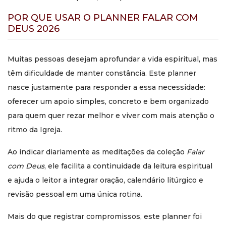
Não. Ele também pode ser usado por quem está
POR QUE USAR O PLANNER FALAR COM
retomando a vida espiritual ou deseja começar uma rotina
mais séria de oração. Seu formato é acessível, prático e
DEUS 2026
convidativo.
Vai haver novas edições
Muitas pessoas desejam aprofundar a vida espiritual, mas
anuais?
têm dificuldade de manter constância. Este planner
nasce justamente para responder a essa necessidade:
Sim. A proposta da linha é acompanhar cada novo ano
oferecer um apoio simples, concreto e bem organizado
litúrgico com uma edição atualizada, mantendo o planner
como apoio contínuo à vida espiritual.
para quem quer rezar melhor e viver com mais atenção o
ritmo da Igreja.
Mais do que um planner, um companheiro espiritual para o
ano inteiro.
O
Planner Falar com Deus 2026
foi criado para
Ao indicar diariamente as meditações da coleção
Falar
ajudar o leitor a transformar a oração em hábito e a vida
interior em caminho concreto ao longo de todo o ano
com Deus
, ele facilita a continuidade da leitura espiritual
litúrgico.
e ajuda o leitor a integrar oração, calendário litúrgico e
revisão pessoal em uma única rotina.
Mais do que registrar compromissos, este planner foi