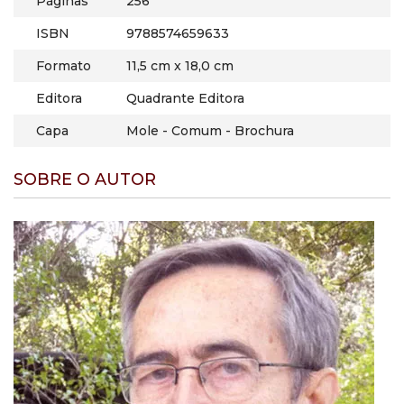
Páginas
256
ISBN
9788574659633
Formato
11,5 cm x 18,0 cm
Editora
Quadrante Editora
Capa
Mole - Comum - Brochura
SOBRE O AUTOR