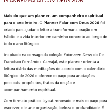
PLANNER FALAR COM DEUS 2026
Por isso, este planner funciona como complemento ideal
para quem já utiliza a coleção e deseja acompanhar sua
Mais do que um planner, um companheiro espiritual
leitura com mais ordem, fidelidade e frutos concretos.
para o ano inteiro.
O
Planner Falar com Deus 2026
foi
Perguntas frequentes
criado para ajudar o leitor a transformar a oração em
Preciso ter a coleção Falar
hábito e a vida interior em caminho concreto ao longo de
com Deus para usar o
todo o ano litúrgico.
planner?
Inspirado na consagrada coleção
Falar com Deus
, do Pe.
Sim. O planner foi pensado como complemento da
Francisco Fernández-Carvajal, este planner orienta a
coleção
Falar com Deus
, indicando diariamente quais
leitura diária das meditações de acordo com o calendário
meditações acompanhar ao longo do ano. Ele não
substitui os volumes, mas facilita muito seu uso.
litúrgico de 2026 e oferece espaço para anotações
pessoais, propósitos, frutos da oração e
O planner pode ser usado
acompanhamento espiritual.
como agenda comum?
Com formato prático, layout renovado e mais espaço para
Ele pode receber anotações do dia a dia, mas sua proposta
principal é espiritual. Foi criado para registrar reflexões,
escrever, ele une organização, beleza e profundidade. É