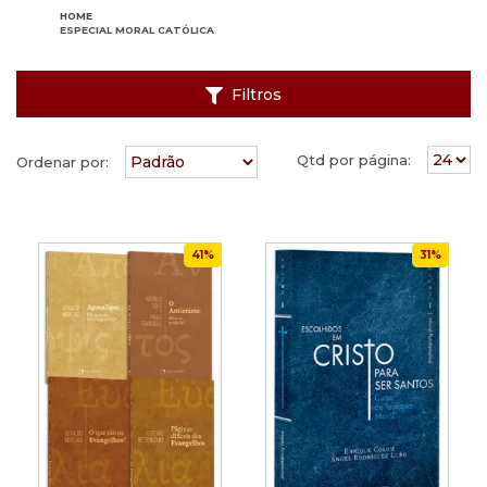
HOME
ESPECIAL MORAL CATÓLICA
Filtros
Qtd por página:
Ordenar por:
41%
31%