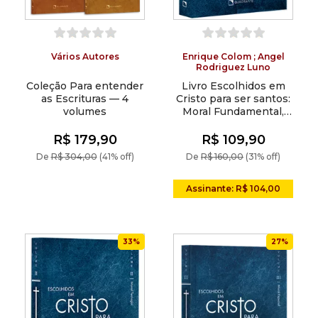
Vários Autores
Enrique Colom ; Angel
Rodriguez Luno
Coleção Para entender
Livro Escolhidos em
as Escrituras — 4
Cristo para ser santos:
volumes
Moral Fundamental,
Vol. I
R$ 179,90
R$ 109,90
De
R$ 304,00
(41% off)
De
R$ 160,00
(31% off)
Assinante: R$ 104,00
33%
27%