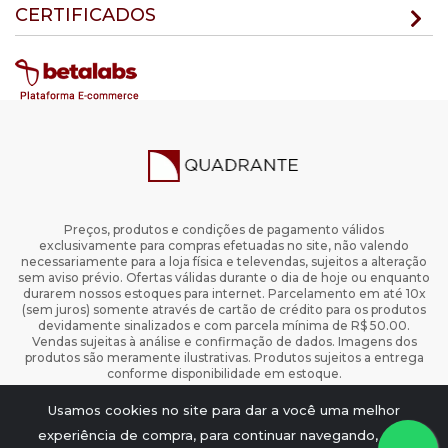
CERTIFICADOS
Preços, produtos e condições de pagamento válidos
exclusivamente para compras efetuadas no site, não valendo
necessariamente para a loja física e televendas, sujeitos a alteração
sem aviso prévio. Ofertas válidas durante o dia de hoje ou enquanto
durarem nossos estoques para internet. Parcelamento em até 10x
(sem juros) somente através de cartão de crédito para os produtos
devidamente sinalizados e com parcela mínima de R$ 50.00.
Vendas sujeitas à análise e confirmação de dados. Imagens dos
produtos são meramente ilustrativas. Produtos sujeitos a entrega
conforme disponibilidade em estoque.
Copyright 2024 Todos os Direitos Reservados.
Usamos cookies no site para dar a você uma melhor
www.quadrante.com.br - Quadrante Editora CNPJ: 28.806.912/0001-
74
experiência de compra, para continuar navegando, é só