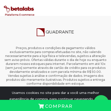
Preços, produtos e condições de pagamento válidos
exclusivamente para compras efetuadas no site, não valendo
necessariamente para a loja física e televendas, sujeitos a alteração
sem aviso prévio. Ofertas válidas durante o dia de hoje ou enquanto
durarem nossos estoques para internet. Parcelamento em até 10x
(sem juros) somente através de cartão de crédito para os produtos
devidamente sinalizados e com parcela mínima de R$ 50.00.
Vendas sujeitas à análise e confirmação de dados. Imagens dos
produtos são meramente ilustrativas. Produtos sujeitos a entrega
conforme disponibilidade em estoque.
Copyright 2024 Todos os Direitos Reservados.
Usamos cookies no site para dar a você uma melhor
www.quadrante.com.br - Quadrante Editora CNPJ: 28.806.912/0001-
74
experiência de compra, para continuar navegando, é só
Aceito
COMPRAR
clicar no botão Aceito.
Política de privacidade