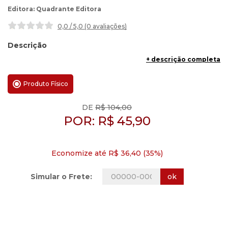
Quadrante Editora
0,0 / 5,0 (0 avaliações
)
Descrição
Dupla A Virtude da Ordem e Alegria de Crer
+ descrição completa
Produto Físico
DE
R$ 104,00
POR:
R$
45,90
Economize até R$ 36,40 (35%)
ok
Simular o Frete: