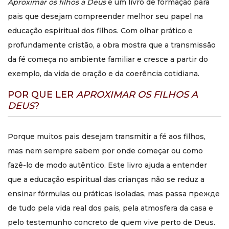
crianças pequenas?
Aproximar os filhos a Deus
é um livro de formação para
pais que desejam compreender melhor seu papel na
O foco do livro está especialmente no crescimento e no
educação espiritual dos filhos. Com olhar prático e
desenvolvimento espiritual das crianças, mas seus
princípios ajudam qualquer pai ou mãe que deseje refletir
profundamente cristão, a obra mostra que a transmissão
sobre a missão de educar os filhos na fé desde cedo e com
da fé começa no ambiente familiar e cresce a partir do
consciência.
exemplo, da vida de oração e da coerência cotidiana.
O autor trata a educação
POR QUE LER
APROXIMAR OS FILHOS A
religiosa como obrigação
DEUS
?
externa ou como resposta
livre?
Porque muitos pais desejam transmitir a fé aos filhos,
mas nem sempre sabem por onde começar ou como
Como resposta livre e consciente por amor. O livro mostra
que os pais devem convidar os filhos a Deus sem reduzir a
fazê-lo de modo autêntico. Este livro ajuda a entender
fé a formalidades vazias, ajudando-os a descobrir, pouco a
que a educação espiritual das crianças não se reduz a
pouco, que Deus é o centro e o destino da vida.
ensinar fórmulas ou práticas isoladas, mas passa прежде
Qual é a principal ideia do
de tudo pela vida real dos pais, pela atmosfera da casa e
livro sobre o papel dos pais?
pelo testemunho concreto de quem vive perto de Deus.