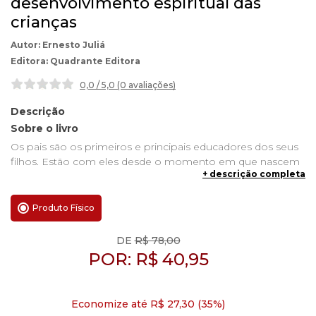
desenvolvimento espiritual das
crianças
Ernesto Juliá
Quadrante Editora
0,0 / 5,0 (0 avaliações
)
Descrição
Sobre o livro
Os pais são os primeiros e principais educadores dos seus
filhos. Estão com eles desde o momento em que nascem
+ descrição completa
e, desde então, são responsáveis por dar-lhes tanto o
guiamento como o bom exemplo nas virtudes. Porém,
sobre pais e filhos está um mesmo Pai comum, que quer
Produto Físico
que todos os seus filhos o amem e conheçam.
DE
R$ 78,00
Por isso, Ele espera que os pais transmitam aos filhos
POR:
R$
40,95
principalmente o que há de melhor, o “único necessário”:
uma vida de fé e piedade, em que Deus é o centro e a raiz,
o motivo e o destino de todas as nossas ações. É assim
Economize até R$ 27,30 (35%)
que Ernesto Juliá incentiva os pais a aproximarem os seus