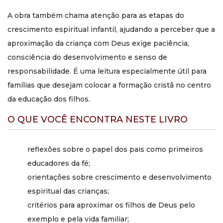
Que os pais são os primeiros e principais educadores dos
A obra também chama atenção para as etapas do
filhos, também no plano espiritual. Por isso, a melhor
crescimento espiritual infantil, ajudando a perceber que a
forma de aproximar os filhos de Deus é que eles mesmos
aproximação da criança com Deus exige paciência,
vivam próximos de Deus e façam da vida familiar um
ambiente de fé, piedade e virtudes.
consciência do desenvolvimento e senso de
responsabilidade. É uma leitura especialmente útil para
Este livro pode ajudar casais
famílias que desejam colocar a formação cristã no centro
que querem fortalecer a vida
da educação dos filhos.
cristã da família?
O QUE VOCÊ ENCONTRA NESTE LIVRO
Sim. A obra é muito útil para casais que desejam colocar
Deus no centro da educação dos filhos e construir uma
vida familiar em que a fé não seja um elemento secundário,
reflexões sobre o papel dos pais como primeiros
mas a raiz que orienta as escolhas, os hábitos e o amor
educadores da fé;
dentro de casa.
orientações sobre crescimento e desenvolvimento
Os pais são os primeiros e principais educadores dos seus
espiritual das crianças;
filhos. Estão com eles desde o momento em que nascem
critérios para aproximar os filhos de Deus pelo
e, desde então, são responsáveis por dar-lhes tanto o
guiamento como o bom exemplo nas virtudes. Porém,
exemplo e pela vida familiar;