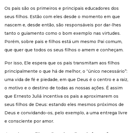
concreta sobre a educação espiritual dos filhos. Seu
Os pais são os primeiros e principais educadores dos
enfoque destaca a responsabilidade dos pais, o valor do
exemplo e a necessidade de compreender o crescimento
seus filhos. Estão com eles desde o momento em que
da criança para ajudá-la a se aproximar de Deus de modo
nascem e, desde então, são responsáveis por dar-lhes
livre, consciente e amoroso.
tanto o guiamento como o bom exemplo nas virtudes.
Perguntas frequentes
Porém, sobre pais e filhos está um mesmo Pai comum,
Este livro ensina como
que quer que todos os seus filhos o amem e conheçam.
transmitir a fé aos filhos na
Por isso, Ele espera que os pais transmitam aos filhos
prática?
principalmente o que há de melhor, o “único necessário”:
Sim. Um dos pontos centrais da obra é mostrar que a
uma vida de fé e piedade, em que Deus é o centro e a raiz,
formação espiritual das crianças começa pela vida dos
o motivo e o destino de todas as nossas ações. É assim
próprios pais. O autor insiste no valor do exemplo, da vida
de oração e da coerência familiar como base concreta para
que Ernesto Juliá incentiva os pais a aproximarem os
aproximar os filhos de Deus.
seus filhos de Deus: estando eles mesmos próximos de
Aproximar os filhos a Deus
é
Deus e convidando-os, pelo exemplo, a uma entrega livre
e consciente por amor.
mais indicado para pais de