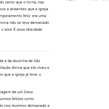
do santo que o torna, nas
transmitia era a de alguém junto de quem se
passa bem, se é feliz e se descansa. Essa
cos e atraentes que a Igreja
imagem, menos comum do que o Deus severo
mperamento feliz: era uma
de algumas representações religiosas, é
divina não se leva demasiado
também mais verdadeira, e este livro ajuda o
leitor a reconhecê-la.
 o ama. É essa liberdade
Com 192 páginas em formato pocket e já na
terceira edição, o livro confirma sua relevância e
permanência no catálogo Quadrante. Leitores
que já conhecem São Josemaria pelos escritos
maiores encontrarão aqui um ângulo novo e
a e da doutrina de São
refrescante. Quem está descobrindo o santo
liação divina que ele viveu e
pela primeira vez encontrará um retrato humano
e atraente que convida a conhecê-lo mais.
 que a Igreja já teve: o
Por que conhecer este produto?
Aborda um aspecto da personalidade e da
 imagem de um Deus
doutrina de São Josemaria raramente
somos felizes como
explorado com profundidade: o bom
humor como consequência teológica da
ão nos levemos demasiado a