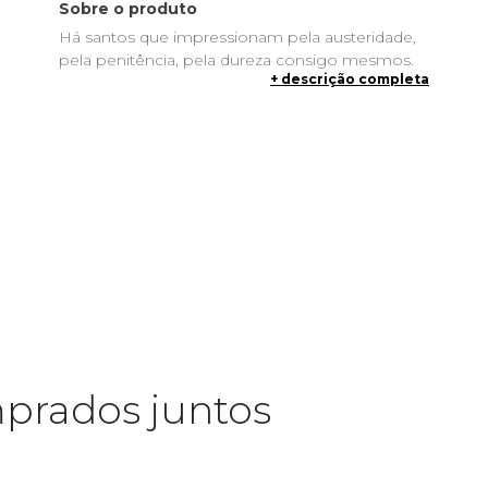
Sobre o produto
Há santos que impressionam pela austeridade,
pela penitência, pela dureza consigo mesmos.
+ descrição completa
São Josemaria Escrivá impressionava por outro
motivo: era extraordinariamente alegre. Não de
uma alegria superficial ou forçada, mas de uma
alegria que nascia de dentro, do sentido
profundo de ser filho amado de Deus. Esse
traço, menos comentado do que sua doutrina
sobre a santificação do trabalho ou sobre a
vocação universal à santidade, é o centro deste
livro.
Pocket São Josemaria Escrivá: Mestre do bom
humor
, da Coleção Biografias, propõe-se
ressaltar um aspecto da vida e da doutrina do
santo que o torna, nas palavras do próprio autor,
prados juntos
um dos santos mais simpáticos e atraentes que
a Igreja já teve. O bom humor de São Josemaria
não era um temperamento feliz: era uma
consequência teológica. Quem vive a fundo a