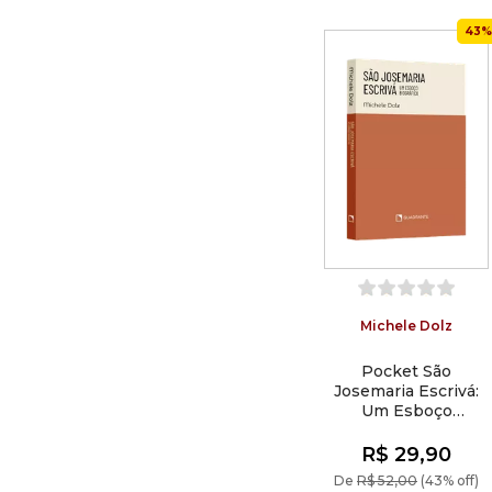
43%
Michele Dolz
Pocket São
Josemaria Escrivá:
Um Esboço
Biográfico —
Coleção Biografias
R$ 29,90
De
R$ 52,00
(43% off)