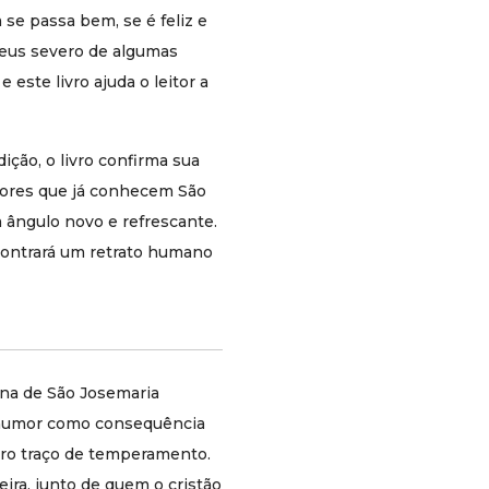
do santo continua a alcançar e a mover
se passa bem, se é feliz e
leitores ao longo do tempo.
eus severo de algumas
Como este produto pode ser aproveitado?
este livro ajuda o leitor a
Na leitura pessoal, o livro funciona tanto como
introdução ao santo quanto como
aprofundamento de um aspecto específico de
ição, o livro confirma sua
sua personalidade e espiritualidade. O formato
tores que já conhecem São
pocket permite uma leitura rápida e revisitada,
adequada para quem tem pouco tempo mas
 ângulo novo e refrescante.
quer formação de qualidade.
contrará um retrato humano
Em grupos de formação, encontros do Opus
Dei e contextos de apresentação de São
Josemaria a novos públicos, o livro é
especialmente útil porque aborda um traço que
torna o santo imediatamente simpático e
ina de São Josemaria
próximo. Como presente, é uma sugestão leve,
acessível e com conteúdo formativo genuíno,
 humor como consequência
adequada para diversas ocasiões, incluindo a
mero traço de temperamento.
festa de São Josemaria em 26 de junho.
ra, junto de quem o cristão