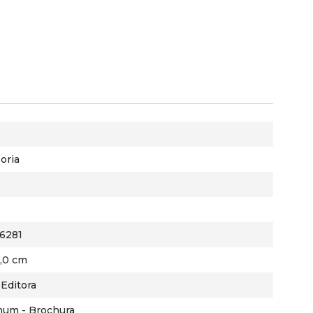
oria
6281
3,0 cm
Editora
mum - Brochura