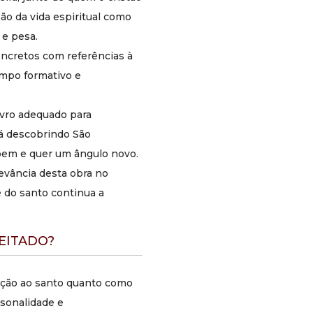
Para quem este produto é indicado
ão da vida espiritual como
O livro é indicado para quem deseja conhecer
 e pesa.
São Josemaria Escrivá por um ângulo humano
oncretos com referências à
e atraente, especialmente leitores que se
aproximam do santo pela primeira vez e
empo formativo e
buscam uma introdução que mostre não
apenas o que ele ensinou, mas como ele era. É
ivro adequado para
também indicado para quem já o conhece e
quer aprofundar a compreensão de sua alegria
tá descobrindo São
e de suas raízes espirituais.
bem e quer um ângulo novo.
Para leitores que resistem a imagens de santos
levância desta obra no
severos e distantes, este livro é um antídoto
e do santo continua a
bem fundamentado: mostra que a santidade
pode ser vivida com leveza, humor e uma
alegria que vem de dentro, não de
EITADO?
circunstâncias favoráveis. Adequado para adultos
e jovens com maturidade de leitura.
dução ao santo quanto como
Informações do produto
sonalidade e
Título: Pocket São Josemaria Escrivá: