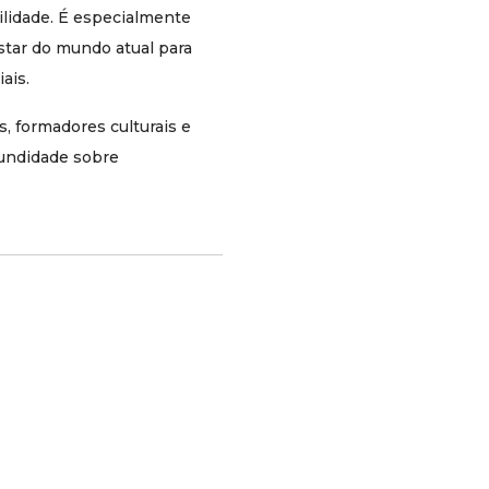
bilidade. É especialmente
Não. A poesia não é apresentada como
tar do mundo atual para
substituta da medicina, mas como via de
formação da sensibilidade e de
ais.
aprofundamento humano, algo que
complementa a compreensão da experiência
, formadores culturais e
do sofrimento.
fundidade sobre
É um livro técnico ou
acadêmico?
Não. Trata-se de um ensaio cultural acessível,
escrito com clareza, mas sem superficialidade.
É um livro de poesia?
Não. O livro fala sobre poesia, literatura e cultura,
mas não é uma coletânea de poemas. É uma
reflexão filosófica e cultural.
Para quem este livro é