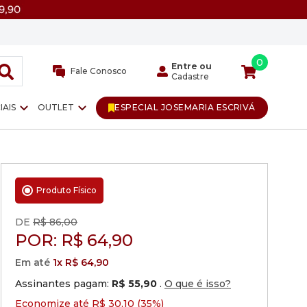
0
Entre ou
Fale Conosco
Cadastre
IAIS
OUTLET
ESPECIAL JOSEMARIA ESCRIVÁ
Produto Físico
DE
R$ 86,00
POR:
R$
64,90
Em até
1x R$ 64,90
Assinantes pagam:
R$ 55,90
.
O que é isso?
Economize até R$ 30,10 (35%)