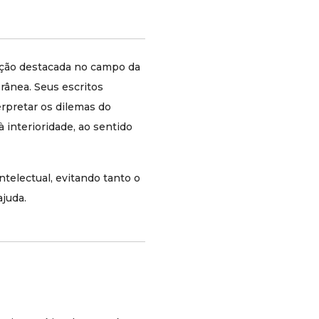
indicado?
Para leitores interessados em literatura, filosofia,
cultura, interioridade e saúde mental sob uma
perspectiva mais humana e formativa.
uação destacada no campo da
orânea. Seus escritos
Qual é a principal tese
erpretar os dilemas do
do livro?
interioridade, ao sentido
Que a crise contemporânea de saúde mental
está ligada também à perda de sentido, de
linguagem e de profundidade interior, e que a
ntelectual, evitando tanto o
poesia pode ajudar a restaurar a experiência
juda.
humana em sua densidade.
Vivemos em um tempo marcado por excesso
de estímulos, distrações constantes e soluções
imediatas para quase tudo. Ainda assim, o mal-
estar cresce. Em
Mais poesia, menos Prozac
,
Manuel Casado Velarde propõe uma reflexão
lúcida sobre essa contradição, mostrando que a
crise contemporânea de saúde mental não