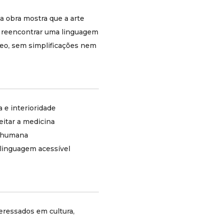
vida e à formação afetiva.
a obra mostra que a arte
Sua escrita combina clareza, sobriedade e
é reencontrar uma linguagem
densidade intelectual, evitando tanto o
academicismo hermético quanto a linguagem
eo, sem simplificações nem
de autoajuda.
Perguntas frequentes
Este livro é contra o
uso de medicamentos?
a e interioridade
Não. O livro não é um ataque à medicina nem à
eitar a medicina
psiquiatria. A crítica do autor é cultural: ele
e humana
questiona a tendência de reduzir o sofrimento
m linguagem acessível
humano apenas a soluções técnicas ou
químicas.
O autor defende que a
poesia substitui
tratamento médico?
teressados em cultura,